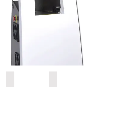
Pelli
Antigravità
Grasse
Viso