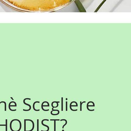
hè Scegliere
HODIST?