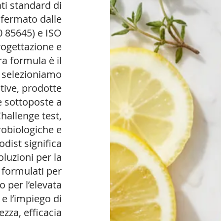
ti standard di
nfermato dalle
0 85645) e ISO
rogettazione e
a formula è il
: selezioniamo
ive, prodotte
e sottoposte a
Challenge test,
robiologiche e
dist significa
luzioni per la
, formulati per
o per l’elevata
 e l’impiego di
zza, efficacia