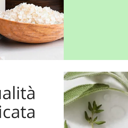
alità
icata