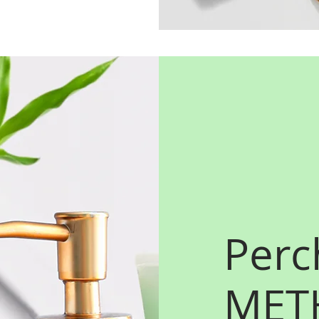
Perc
MET